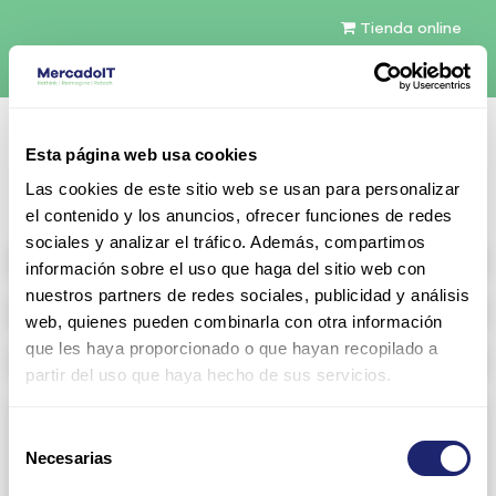
Tienda online
Español
Esta página web usa cookies
Contáctenos
Las cookies de este sitio web se usan para personalizar
el contenido y los anuncios, ofrecer funciones de redes
sociales y analizar el tráfico. Además, compartimos
All products
información sobre el uso que haga del sitio web con
nuestros partners de redes sociales, publicidad y análisis
Refurbished servers
web, quienes pueden combinarla con otra información
que les haya proporcionado o que hayan recopilado a
Storage Configurable
partir del uso que haya hecho de sus servicios.
Networking
Selección
Necesarias
View all
Arista
de
consentimiento