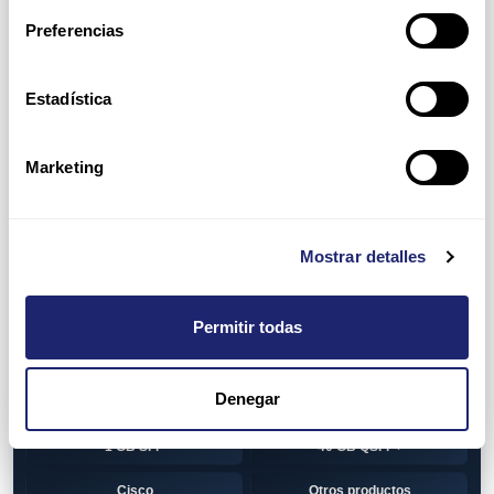
Switch
7010T Series
Preferencias
7048T Series
7050Q series
7050QX Series
7050S Series
Estadística
7050SX Series
7050T Series
Marketing
7050TX Series
7050TX2 Series
7060SX2 Series
7150S Series
Mostrar detalles
7280SE Series
7280SR Series
7280SRA Series
7280TR Series
Permitir todas
7500 Series
7500E Series Line Card
Denegar
7500R Series Line Card
Transceiver
1 GB SFP
40 GB QSFP+
Cisco
Otros productos