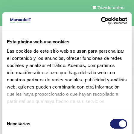
Tienda online
Español
Esta página web usa cookies
Contáctenos
Las cookies de este sitio web se usan para personalizar
el contenido y los anuncios, ofrecer funciones de redes
sociales y analizar el tráfico. Además, compartimos
All products
información sobre el uso que haga del sitio web con
nuestros partners de redes sociales, publicidad y análisis
Refurbished servers
web, quienes pueden combinarla con otra información
que les haya proporcionado o que hayan recopilado a
Servers Configurables
DELL 1U Rack
partir del uso que haya hecho de sus servicios.
Gen13
Gen14
Selección
Gen15
DELL 2U Rack
Necesarias
de
consentimiento
Gen13
Gen14