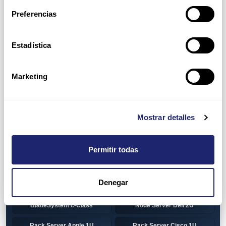
Preferencias
HP 1U Rack
Gen8
Gen9
Gen10
Estadística
Gen10+
HP 2U Rack
Marketing
Gen8
Gen9
Gen10
Gen10+
Mostrar detalles
Torre DELL
Gen13
Pre-Configured Servers
CTO Servers
Permitir todas
Blade Server Cisco
Blade Server Dell
BladeSystem Interconnect
Denegar
Blade Server HP
Components HP
BladeSystem c-Class
Node Server Dell 2U
Rack Server Apple 1U
Rack Server Cisco 1U