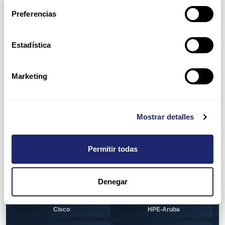
Arpers Transceivers
Preferencias
View all
100 MB SFP
Estadística
Cisco
Huawei
Otras marcas
1 GB GBIC
Marketing
Cisco
1GB SFP
Alcatel-Lucent
Arista
Mostrar detalles
Cisco
Dell
Permitir todas
HPE-Aruba
Huawei
Juniper
Otras marcas
Denegar
1GB SFP BiDi
Alcatel-Lucent
Cisco
HPE-Aruba