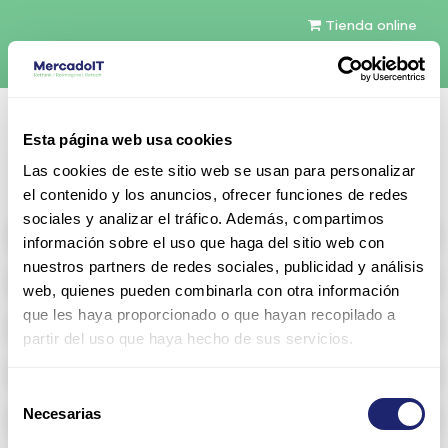
Tienda online
Español
Esta página web usa cookies
Contáctenos
Las cookies de este sitio web se usan para personalizar
el contenido y los anuncios, ofrecer funciones de redes
sociales y analizar el tráfico. Además, compartimos
All products
información sobre el uso que haga del sitio web con
nuestros partners de redes sociales, publicidad y análisis
Refurbished servers
web, quienes pueden combinarla con otra información
que les haya proporcionado o que hayan recopilado a
Storage Configurable
partir del uso que haya hecho de sus servicios.
Networking
Selección
Necesarias
Memoria RAM
de
consentimiento