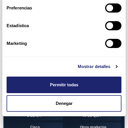
Switch
7010T Series
Preferencias
7048T Series
7050Q series
7050QX Series
7050S Series
Estadística
7050SX Series
7050T Series
Marketing
7050TX Series
7050TX2 Series
7060SX2 Series
7150S Series
Mostrar detalles
7280SE Series
7280SR Series
7280SRA Series
7280TR Series
Permitir todas
7500 Series
7500E Series Line Card
Denegar
7500R Series Line Card
Transceiver
1 GB SFP
40 GB QSFP+
Cisco
Otros productos