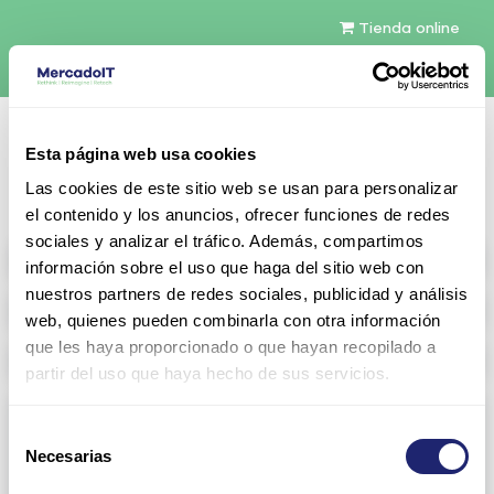
Tienda online
Español
Esta página web usa cookies
Contáctenos
Las cookies de este sitio web se usan para personalizar
el contenido y los anuncios, ofrecer funciones de redes
sociales y analizar el tráfico. Además, compartimos
All products
información sobre el uso que haga del sitio web con
nuestros partners de redes sociales, publicidad y análisis
Refurbished servers
web, quienes pueden combinarla con otra información
que les haya proporcionado o que hayan recopilado a
Storage Configurable
partir del uso que haya hecho de sus servicios.
Networking
Selección
Necesarias
View all
Arista
de
consentimiento