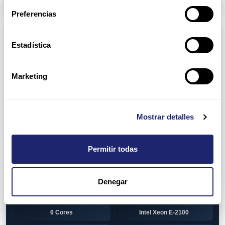
Arpers Transceivers
Preferencias
Componentes
Estadística
View all
CPU (Processors)
AMD EPYC 7002 Series
24 Cores
Marketing
32 Cores
AMD Opteron 6100 Series
12 Cores
AMD Opteron 6200 Series
Mostrar detalles
8 Cores
12 Cores
Permitir todas
16 Cores
AMD Opteron 6300 Series
8 Cores
Intel Xeon Legacy
Denegar
2 Cores
4 Cores
6 Cores
Intel Xeon E-2100