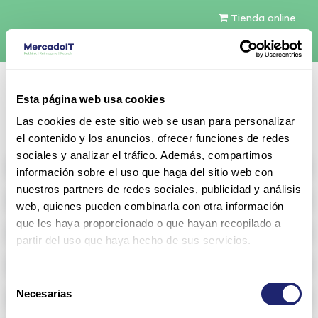
Tienda online
Español
Esta página web usa cookies
Contáctenos
Las cookies de este sitio web se usan para personalizar
el contenido y los anuncios, ofrecer funciones de redes
sociales y analizar el tráfico. Además, compartimos
All products
información sobre el uso que haga del sitio web con
nuestros partners de redes sociales, publicidad y análisis
Refurbished servers
web, quienes pueden combinarla con otra información
que les haya proporcionado o que hayan recopilado a
Storage Configurable
partir del uso que haya hecho de sus servicios.
Networking
Selección
Necesarias
Memoria RAM
de
consentimiento