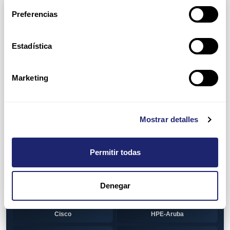
Arpers Transceivers
Preferencias
View all
100 MB SFP
Estadística
Cisco
Huawei
Otras marcas
1 GB GBIC
Marketing
Cisco
1GB SFP
Alcatel-Lucent
Arista
Mostrar detalles
Cisco
Dell
Permitir todas
HPE-Aruba
Huawei
Juniper
Otras marcas
Denegar
1GB SFP BiDi
Alcatel-Lucent
Cisco
HPE-Aruba