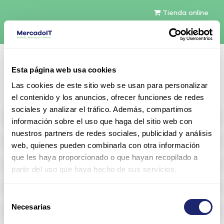
Tienda online
Español
Esta página web usa cookies
Contáctenos
Las cookies de este sitio web se usan para personalizar
el contenido y los anuncios, ofrecer funciones de redes
sociales y analizar el tráfico. Además, compartimos
All products
información sobre el uso que haga del sitio web con
nuestros partners de redes sociales, publicidad y análisis
Refurbished servers
web, quienes pueden combinarla con otra información
que les haya proporcionado o que hayan recopilado a
Storage Configurable
partir del uso que haya hecho de sus servicios.
Networking
Selección
Necesarias
Memoria RAM
de
consentimiento