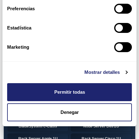
Preferencias
HP 1U Rack
Gen8
Gen9
Gen10
Estadística
Gen10+
HP 2U Rack
Marketing
Gen8
Gen9
Gen10
Gen10+
Mostrar detalles
Torre DELL
Gen13
Pre-Configured Servers
CTO Servers
Permitir todas
Blade Server Cisco
Blade Server Dell
BladeSystem Interconnect
Denegar
Blade Server HP
Components HP
BladeSystem c-Class
Node Server Dell 2U
Rack Server Apple 1U
Rack Server Cisco 1U