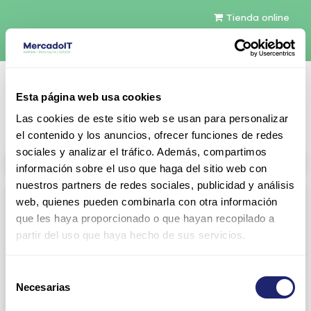
Tienda online
Español
Esta página web usa cookies
Contáctenos
Las cookies de este sitio web se usan para personalizar
el contenido y los anuncios, ofrecer funciones de redes
sociales y analizar el tráfico. Además, compartimos
All products
información sobre el uso que haga del sitio web con
nuestros partners de redes sociales, publicidad y análisis
Refurbished servers
web, quienes pueden combinarla con otra información
que les haya proporcionado o que hayan recopilado a
Servers Configurables
DELL 1U Rack
partir del uso que haya hecho de sus servicios.
Gen13
Gen14
Selección
Gen15
DELL 2U Rack
Necesarias
de
consentimiento
Gen13
Gen14