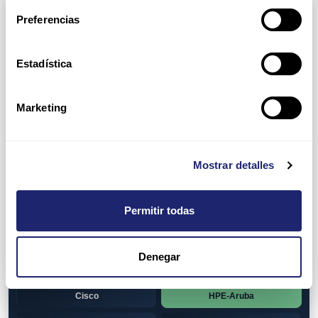
Arpers Transceivers
Preferencias
View all
100 MB SFP
Estadística
Cisco
Huawei
Otras marcas
1 GB GBIC
Marketing
Cisco
1GB SFP
Alcatel-Lucent
Arista
Mostrar detalles
Cisco
Dell
Permitir todas
HPE-Aruba
Huawei
Juniper
Otras marcas
Denegar
1GB SFP BiDi
Alcatel-Lucent
Cisco
HPE-Aruba