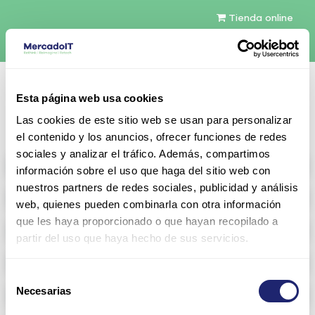
Tienda online
Español
Esta página web usa cookies
Contáctenos
Las cookies de este sitio web se usan para personalizar
el contenido y los anuncios, ofrecer funciones de redes
sociales y analizar el tráfico. Además, compartimos
All products
información sobre el uso que haga del sitio web con
nuestros partners de redes sociales, publicidad y análisis
Refurbished servers
web, quienes pueden combinarla con otra información
que les haya proporcionado o que hayan recopilado a
Storage Configurable
partir del uso que haya hecho de sus servicios.
Networking
Selección
Necesarias
Memoria RAM
de
consentimiento