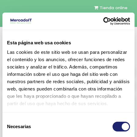
Tienda online
Español
Esta página web usa cookies
Contáctenos
Las cookies de este sitio web se usan para personalizar
el contenido y los anuncios, ofrecer funciones de redes
sociales y analizar el tráfico. Además, compartimos
All products
información sobre el uso que haga del sitio web con
nuestros partners de redes sociales, publicidad y análisis
Refurbished servers
web, quienes pueden combinarla con otra información
que les haya proporcionado o que hayan recopilado a
Storage Configurable
partir del uso que haya hecho de sus servicios.
View all
Direct Attach Storage (DAS)
Selección
Dell
PowerVault MD Family
Necesarias
de
consentimiento
PowerVault ME4 Series
HP