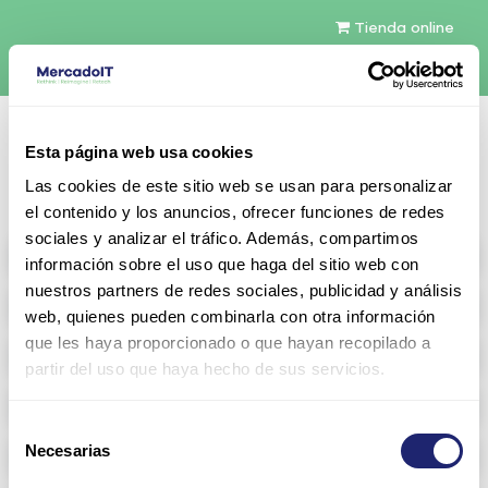
Tienda online
Español
Esta página web usa cookies
Contáctenos
Las cookies de este sitio web se usan para personalizar
el contenido y los anuncios, ofrecer funciones de redes
sociales y analizar el tráfico. Además, compartimos
All products
información sobre el uso que haga del sitio web con
nuestros partners de redes sociales, publicidad y análisis
Refurbished servers
web, quienes pueden combinarla con otra información
que les haya proporcionado o que hayan recopilado a
Storage Configurable
partir del uso que haya hecho de sus servicios.
Networking
Selección
Necesarias
Memoria RAM
de
consentimiento