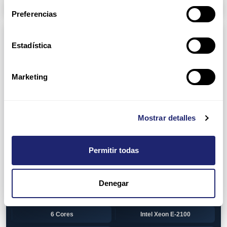
Arpers Transceivers
Preferencias
Componentes
Estadística
View all
CPU (Processors)
AMD EPYC 7002 Series
24 Cores
Marketing
32 Cores
AMD Opteron 6100 Series
12 Cores
AMD Opteron 6200 Series
Mostrar detalles
8 Cores
12 Cores
Permitir todas
16 Cores
AMD Opteron 6300 Series
8 Cores
Intel Xeon Legacy
Denegar
2 Cores
4 Cores
6 Cores
Intel Xeon E-2100