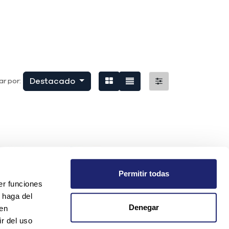
Destacado
r por:
Permitir todas
er funciones
 haga del
Denegar
den
r del uso