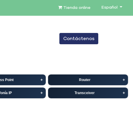
Español
Tienda online
0
Contáctenos
TENIMIENTO
SERVICIOS
BLOG
ss Point
Router
fonía IP
Transceiver