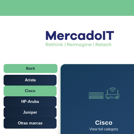
Back
Arista
Cisco
HP-Aruba
Juniper
Cisco
Otras marcas
View full category