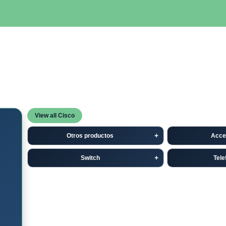
SERVIDORES
NETWORKING
ALMACENAMIENTO
MAN
View all Cisco
Otros productos
Acce
Switch
Tele