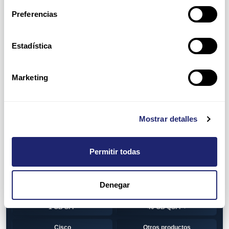
Switch
7010T Series
Preferencias
7048T Series
7050Q series
7050QX Series
7050S Series
Estadística
7050SX Series
7050T Series
Marketing
7050TX Series
7050TX2 Series
7060SX2 Series
7150S Series
Mostrar detalles
7280SE Series
7280SR Series
7280SRA Series
7280TR Series
Permitir todas
7500 Series
7500E Series Line Card
Denegar
7500R Series Line Card
Transceiver
1 GB SFP
40 GB QSFP+
Cisco
Otros productos