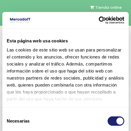
Tienda online
Español
Esta página web usa cookies
Contáctenos
Las cookies de este sitio web se usan para personalizar
el contenido y los anuncios, ofrecer funciones de redes
sociales y analizar el tráfico. Además, compartimos
All products
información sobre el uso que haga del sitio web con
nuestros partners de redes sociales, publicidad y análisis
Refurbished servers
web, quienes pueden combinarla con otra información
que les haya proporcionado o que hayan recopilado a
Storage Configurable
partir del uso que haya hecho de sus servicios.
Networking
Selección
Necesarias
View all
Arista
de
consentimiento