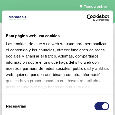
Tienda online
Español
Esta página web usa cookies
Contáctenos
Las cookies de este sitio web se usan para personalizar
el contenido y los anuncios, ofrecer funciones de redes
sociales y analizar el tráfico. Además, compartimos
All products
información sobre el uso que haga del sitio web con
nuestros partners de redes sociales, publicidad y análisis
Refurbished servers
web, quienes pueden combinarla con otra información
que les haya proporcionado o que hayan recopilado a
Storage Configurable
partir del uso que haya hecho de sus servicios.
Networking
Selección
Necesarias
Memoria RAM
de
consentimiento