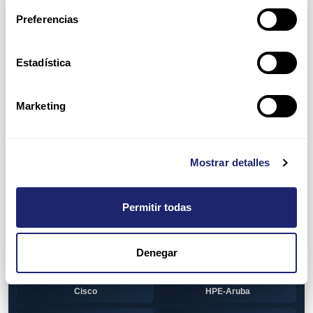
Arpers Transceivers
Preferencias
View all
100 MB SFP
Estadística
Cisco
Huawei
Otras marcas
1 GB GBIC
Marketing
Cisco
1GB SFP
Alcatel-Lucent
Arista
Mostrar detalles
Cisco
Dell
Permitir todas
HPE-Aruba
Huawei
Juniper
Otras marcas
Denegar
1GB SFP BiDi
Alcatel-Lucent
Cisco
HPE-Aruba