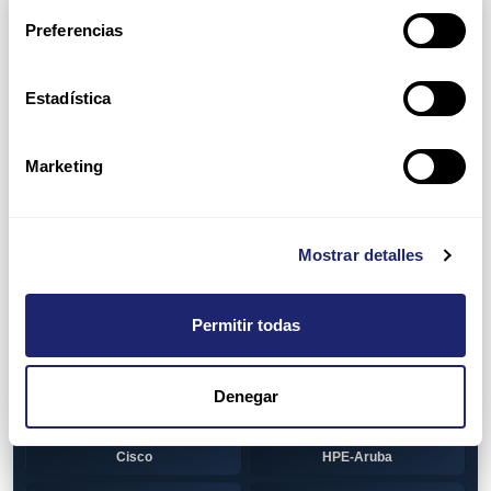
Arpers Transceivers
Preferencias
View all
100 MB SFP
Estadística
Cisco
Huawei
Otras marcas
1 GB GBIC
Marketing
Cisco
1GB SFP
Alcatel-Lucent
Arista
Mostrar detalles
Cisco
Dell
Permitir todas
HPE-Aruba
Huawei
Juniper
Otras marcas
Denegar
1GB SFP BiDi
Alcatel-Lucent
Cisco
HPE-Aruba