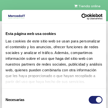
Tienda online
Español
Esta página web usa cookies
Contáctenos
Las cookies de este sitio web se usan para personalizar
el contenido y los anuncios, ofrecer funciones de redes
sociales y analizar el tráfico. Además, compartimos
All products
información sobre el uso que haga del sitio web con
nuestros partners de redes sociales, publicidad y análisis
Refurbished servers
web, quienes pueden combinarla con otra información
que les haya proporcionado o que hayan recopilado a
Storage Configurable
partir del uso que haya hecho de sus servicios.
Networking
Selección
Necesarias
Memoria RAM
de
consentimiento