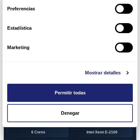
Arpers Transceivers
Preferencias
Componentes
Estadística
View all
CPU (Processors)
AMD EPYC 7002 Series
24 Cores
Marketing
32 Cores
AMD Opteron 6100 Series
12 Cores
AMD Opteron 6200 Series
Mostrar detalles
8 Cores
12 Cores
Permitir todas
16 Cores
AMD Opteron 6300 Series
8 Cores
Intel Xeon Legacy
Denegar
2 Cores
4 Cores
6 Cores
Intel Xeon E-2100