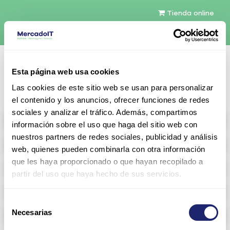
Tienda online
Español
Esta página web usa cookies
Contáctenos
Las cookies de este sitio web se usan para personalizar
el contenido y los anuncios, ofrecer funciones de redes
sociales y analizar el tráfico. Además, compartimos
All products
información sobre el uso que haga del sitio web con
nuestros partners de redes sociales, publicidad y análisis
Refurbished servers
web, quienes pueden combinarla con otra información
que les haya proporcionado o que hayan recopilado a
Storage Configurable
partir del uso que haya hecho de sus servicios.
Networking
Selección
Necesarias
Memoria RAM
de
consentimiento