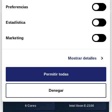
Arpers Transceivers
Preferencias
Componentes
Estadística
View all
CPU (Processors)
AMD EPYC 7002 Series
24 Cores
Marketing
32 Cores
AMD Opteron 6100 Series
12 Cores
AMD Opteron 6200 Series
Mostrar detalles
8 Cores
12 Cores
Permitir todas
16 Cores
AMD Opteron 6300 Series
8 Cores
Intel Xeon Legacy
Denegar
2 Cores
4 Cores
6 Cores
Intel Xeon E-2100