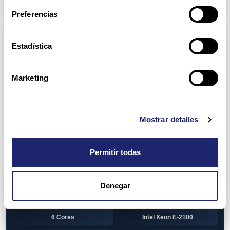
Arpers Transceivers
Preferencias
Componentes
Estadística
View all
CPU (Processors)
AMD EPYC 7002 Series
24 Cores
Marketing
32 Cores
AMD Opteron 6100 Series
12 Cores
AMD Opteron 6200 Series
Mostrar detalles
8 Cores
12 Cores
Permitir todas
16 Cores
AMD Opteron 6300 Series
8 Cores
Intel Xeon Legacy
Denegar
2 Cores
4 Cores
6 Cores
Intel Xeon E-2100