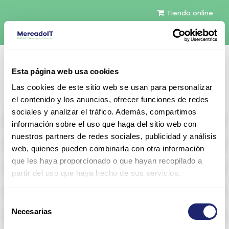
Tienda online
Español
Esta página web usa cookies
Contáctenos
Las cookies de este sitio web se usan para personalizar
el contenido y los anuncios, ofrecer funciones de redes
sociales y analizar el tráfico. Además, compartimos
All products
información sobre el uso que haga del sitio web con
nuestros partners de redes sociales, publicidad y análisis
Refurbished servers
web, quienes pueden combinarla con otra información
que les haya proporcionado o que hayan recopilado a
Storage Configurable
partir del uso que haya hecho de sus servicios.
Networking
Selección
Necesarias
Memoria RAM
de
consentimiento