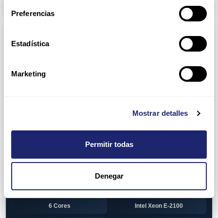
Arpers Transceivers
Preferencias
Componentes
Estadística
View all
CPU (Processors)
AMD EPYC 7002 Series
24 Cores
Marketing
32 Cores
AMD Opteron 6100 Series
12 Cores
AMD Opteron 6200 Series
Mostrar detalles
8 Cores
12 Cores
Permitir todas
16 Cores
AMD Opteron 6300 Series
8 Cores
Intel Xeon Legacy
Denegar
2 Cores
4 Cores
6 Cores
Intel Xeon E-2100