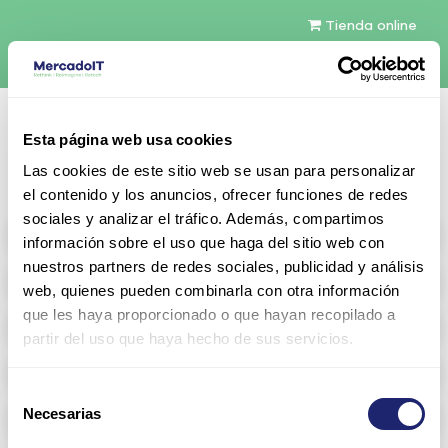
Tienda online
Español
Esta página web usa cookies
Contáctenos
Las cookies de este sitio web se usan para personalizar
el contenido y los anuncios, ofrecer funciones de redes
sociales y analizar el tráfico. Además, compartimos
All products
información sobre el uso que haga del sitio web con
nuestros partners de redes sociales, publicidad y análisis
Refurbished servers
web, quienes pueden combinarla con otra información
que les haya proporcionado o que hayan recopilado a
Storage Configurable
partir del uso que haya hecho de sus servicios.
Networking
Selección
Necesarias
Memoria RAM
de
consentimiento