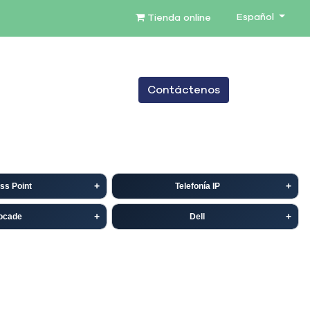
Español
Tienda online
0
Contáctenos
TENIMIENTO
SERVICIOS
BLOG
ss Point
Telefonía IP
ocade
Dell