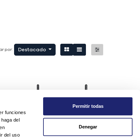
Destacado
r por:
Permitir todas
er funciones
 haga del
Denegar
den
r del uso