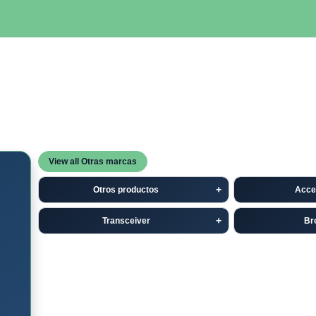
SERVIDORES
NETWORKING
ALMACENAMIENTO
MAN
View all Otras marcas
Otros productos
Acce
Transceiver
Br