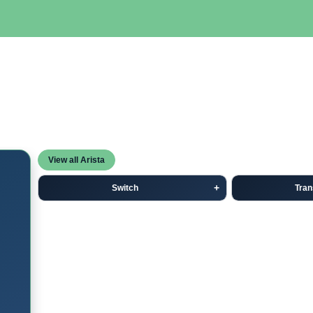
SERVIDORES
NETWORKING
ALMACENAMIENTO
MAN
View all Arista
Switch
Tran