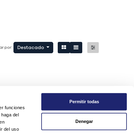
Destacado
r por:
Permitir todas
er funciones
 haga del
Denegar
den
r del uso