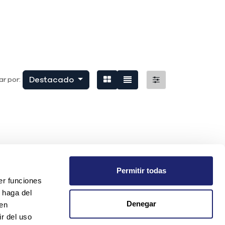
Destacado
r por:
Permitir todas
er funciones
 haga del
Denegar
den
r del uso