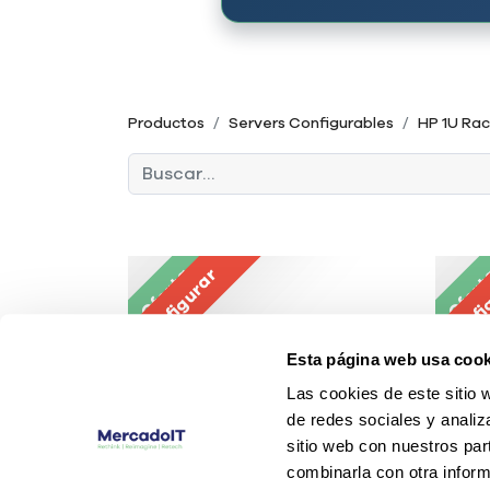
Productos
Servers Configurables
HP 1U Ra
Oferta
Configurar
Ofer
Confi
Esta página web usa cook
Las cookies de este sitio 
de redes sociales y analiz
sitio web con nuestros par
combinarla con otra inform