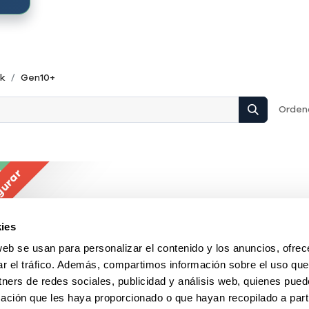
ck
Gen10+
Ordena
ta
gurar
ies
web se usan para personalizar el contenido y los anuncios, ofrec
ar el tráfico. Además, compartimos información sobre el uso que
tners de redes sociales, publicidad y análisis web, quienes pue
ación que les haya proporcionado o que hayan recopilado a parti