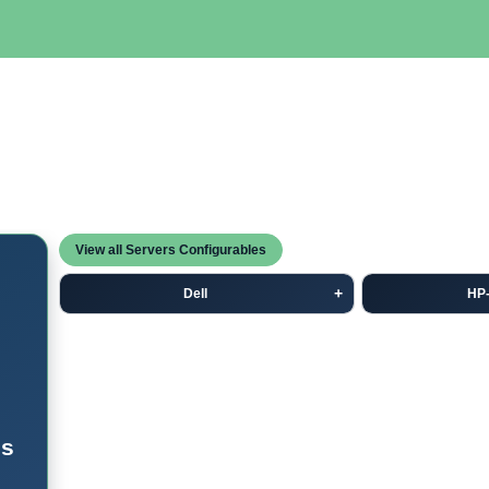
SERVIDORES
NETWORKING
ALMACENAMIENTO
MAN
View all Servers Configurables
Dell
HP
es