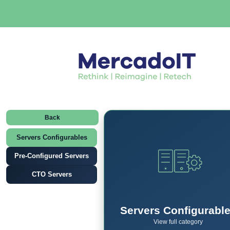
Back
Servers Configurables
Pre-Configured Servers
CTO Servers
Servers Configurabl
View full category