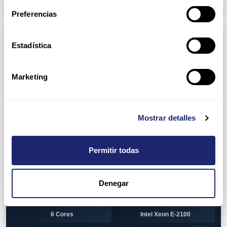
Arpers Transceivers
Preferencias
Componentes
Estadística
View all
CPU (Processors)
AMD EPYC 7002 Series
24 Cores
Marketing
32 Cores
AMD Opteron 6100 Series
12 Cores
AMD Opteron 6200 Series
Mostrar detalles
8 Cores
12 Cores
Permitir todas
16 Cores
AMD Opteron 6300 Series
8 Cores
Intel Xeon Legacy
Denegar
2 Cores
4 Cores
6 Cores
Intel Xeon E-2100