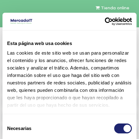
Tienda online
Español
Esta página web usa cookies
Contáctenos
Las cookies de este sitio web se usan para personalizar
el contenido y los anuncios, ofrecer funciones de redes
sociales y analizar el tráfico. Además, compartimos
All products
información sobre el uso que haga del sitio web con
nuestros partners de redes sociales, publicidad y análisis
Refurbished servers
web, quienes pueden combinarla con otra información
que les haya proporcionado o que hayan recopilado a
Storage Configurable
partir del uso que haya hecho de sus servicios.
Networking
Selección
Necesarias
Memoria RAM
de
consentimiento