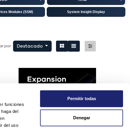
vices Modules (SSM)
System Insight Display
isco
EMC
niper
Destacado
r por:
Permitir todas
er funciones
 haga del
Denegar
den
r del uso