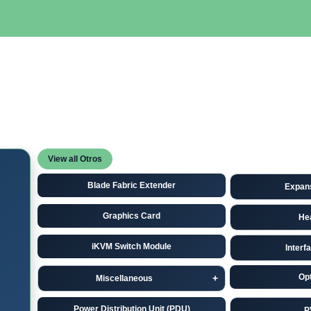
SERVIDORES
NETWORKING
ALMACENAMIENTO
MAN
View all Otros
Blade Fabric Extender
Expan
Graphics Card
He
iKVM Switch Module
Interf
Opt
Miscellaneous
Power Distribution Unit (PDU)
P