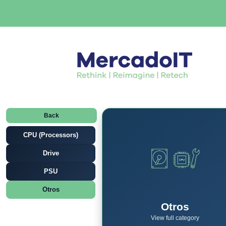
Back
CPU (Processors)
Drive
PSU
Otros
Otros
View full category