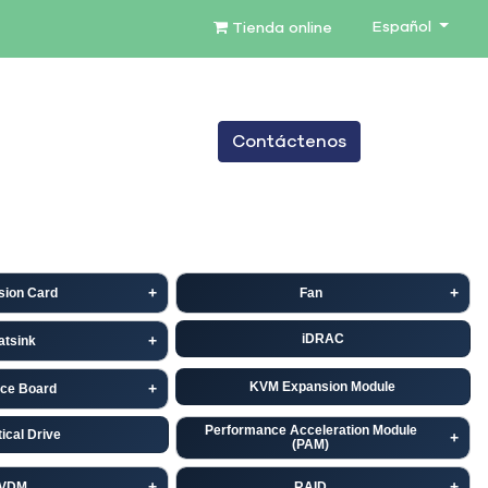
Español
Tienda online
0
Contáctenos
TENIMIENTO
SERVICIOS
BLOG
sion Card
Fan
iDRAC
atsink
KVM Expansion Module
ace Board
Performance Acceleration Module
ical Drive
(PAM)
VDM
RAID