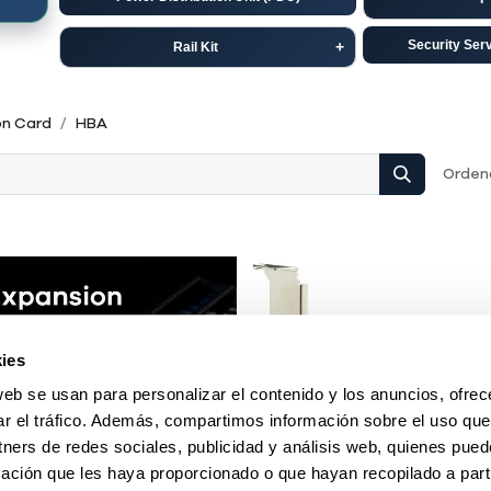
Security Ser
Rail Kit
Dell
C
on Card
HBA
HP-Aruba
Ju
Ordena
ies
web se usan para personalizar el contenido y los anuncios, ofrec
ar el tráfico. Además, compartimos información sobre el uso que
tners de redes sociales, publicidad y análisis web, quienes pue
ación que les haya proporcionado o que hayan recopilado a parti