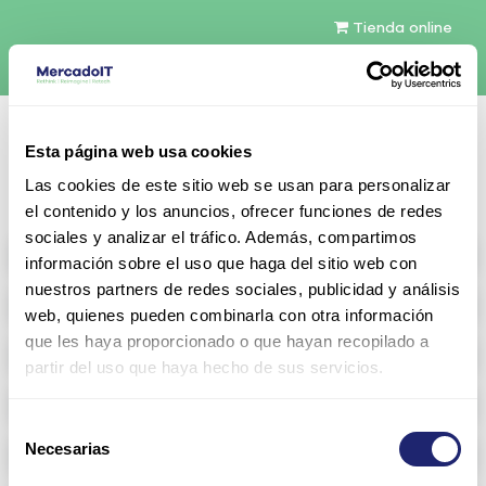
Tienda online
Español
Esta página web usa cookies
Contáctenos
Las cookies de este sitio web se usan para personalizar
el contenido y los anuncios, ofrecer funciones de redes
sociales y analizar el tráfico. Además, compartimos
All products
información sobre el uso que haga del sitio web con
nuestros partners de redes sociales, publicidad y análisis
Refurbished servers
web, quienes pueden combinarla con otra información
que les haya proporcionado o que hayan recopilado a
Storage Configurable
partir del uso que haya hecho de sus servicios.
Networking
Selección
Necesarias
Memoria RAM
de
consentimiento