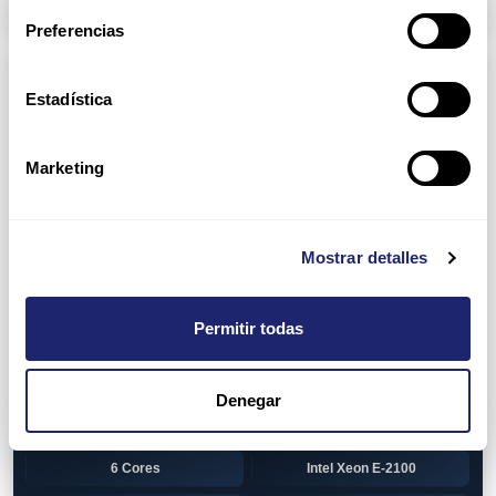
Arpers Transceivers
Preferencias
Componentes
Estadística
View all
CPU (Processors)
AMD EPYC 7002 Series
24 Cores
Marketing
32 Cores
AMD Opteron 6100 Series
12 Cores
AMD Opteron 6200 Series
Mostrar detalles
8 Cores
12 Cores
Permitir todas
16 Cores
AMD Opteron 6300 Series
8 Cores
Intel Xeon Legacy
Denegar
2 Cores
4 Cores
6 Cores
Intel Xeon E-2100