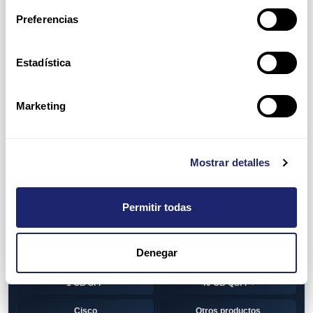
Switch
7010T Series
Preferencias
7048T Series
7050Q series
7050QX Series
7050S Series
Estadística
7050SX Series
7050T Series
Marketing
7050TX Series
7050TX2 Series
7060SX2 Series
7150S Series
Mostrar detalles
7280SE Series
7280SR Series
7280SRA Series
7280TR Series
Permitir todas
7500 Series
7500E Series Line Card
Denegar
7500R Series Line Card
Transceiver
1 GB SFP
40 GB QSFP+
Cisco
Otros productos