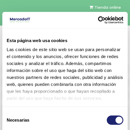
Tienda online
Español
Esta página web usa cookies
Contáctenos
Las cookies de este sitio web se usan para personalizar
el contenido y los anuncios, ofrecer funciones de redes
sociales y analizar el tráfico. Además, compartimos
All products
información sobre el uso que haga del sitio web con
nuestros partners de redes sociales, publicidad y análisis
Refurbished servers
web, quienes pueden combinarla con otra información
que les haya proporcionado o que hayan recopilado a
Storage Configurable
partir del uso que haya hecho de sus servicios.
Networking
Selección
Necesarias
View all
Arista
de
consentimiento