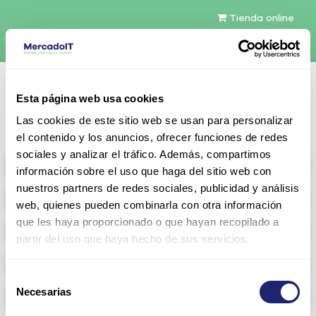
Tienda online
Español
Esta página web usa cookies
Contáctenos
Las cookies de este sitio web se usan para personalizar
el contenido y los anuncios, ofrecer funciones de redes
sociales y analizar el tráfico. Además, compartimos
All products
información sobre el uso que haga del sitio web con
nuestros partners de redes sociales, publicidad y análisis
Refurbished servers
web, quienes pueden combinarla con otra información
que les haya proporcionado o que hayan recopilado a
Storage Configurable
partir del uso que haya hecho de sus servicios.
Networking
Selección
Necesarias
Memoria RAM
de
consentimiento