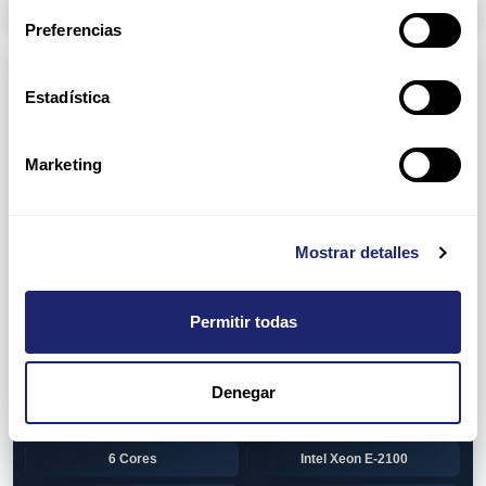
Arpers Transceivers
Preferencias
Componentes
Estadística
View all
CPU (Processors)
AMD EPYC 7002 Series
24 Cores
Marketing
32 Cores
AMD Opteron 6100 Series
12 Cores
AMD Opteron 6200 Series
Mostrar detalles
8 Cores
12 Cores
Permitir todas
16 Cores
AMD Opteron 6300 Series
8 Cores
Intel Xeon Legacy
Denegar
2 Cores
4 Cores
6 Cores
Intel Xeon E-2100