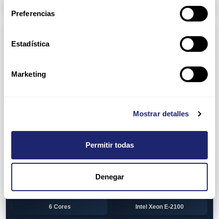
Arpers Transceivers
Preferencias
Componentes
Estadística
View all
CPU (Processors)
AMD EPYC 7002 Series
24 Cores
Marketing
32 Cores
AMD Opteron 6100 Series
12 Cores
AMD Opteron 6200 Series
Mostrar detalles
8 Cores
12 Cores
Permitir todas
16 Cores
AMD Opteron 6300 Series
8 Cores
Intel Xeon Legacy
Denegar
2 Cores
4 Cores
6 Cores
Intel Xeon E-2100