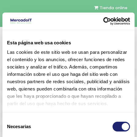
Tienda online
Español
Esta página web usa cookies
Contáctenos
Las cookies de este sitio web se usan para personalizar
el contenido y los anuncios, ofrecer funciones de redes
sociales y analizar el tráfico. Además, compartimos
All products
información sobre el uso que haga del sitio web con
nuestros partners de redes sociales, publicidad y análisis
Refurbished servers
web, quienes pueden combinarla con otra información
que les haya proporcionado o que hayan recopilado a
Storage Configurable
partir del uso que haya hecho de sus servicios.
Networking
Selección
Necesarias
Memoria RAM
de
consentimiento