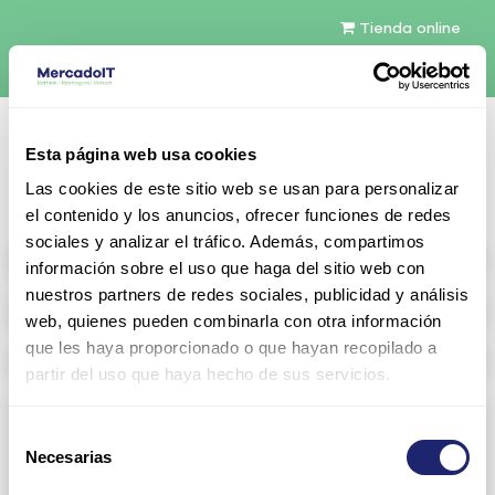
Tienda online
Español
Esta página web usa cookies
Contáctenos
Las cookies de este sitio web se usan para personalizar
el contenido y los anuncios, ofrecer funciones de redes
sociales y analizar el tráfico. Además, compartimos
All products
información sobre el uso que haga del sitio web con
nuestros partners de redes sociales, publicidad y análisis
Refurbished servers
web, quienes pueden combinarla con otra información
que les haya proporcionado o que hayan recopilado a
Storage Configurable
partir del uso que haya hecho de sus servicios.
Networking
Selección
Necesarias
View all
Arista
de
consentimiento