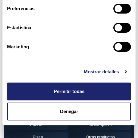
Switch
7010T Series
Preferencias
7048T Series
7050Q series
7050QX Series
7050S Series
Estadística
7050SX Series
7050T Series
Marketing
7050TX Series
7050TX2 Series
7060SX2 Series
7150S Series
Mostrar detalles
7280SE Series
7280SR Series
7280SRA Series
7280TR Series
Permitir todas
7500 Series
7500E Series Line Card
Denegar
7500R Series Line Card
Transceiver
1 GB SFP
40 GB QSFP+
Cisco
Otros productos