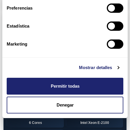
Arpers Transceivers
Preferencias
Componentes
Estadística
View all
CPU (Processors)
AMD EPYC 7002 Series
24 Cores
Marketing
32 Cores
AMD Opteron 6100 Series
12 Cores
AMD Opteron 6200 Series
Mostrar detalles
8 Cores
12 Cores
Permitir todas
16 Cores
AMD Opteron 6300 Series
8 Cores
Intel Xeon Legacy
Denegar
2 Cores
4 Cores
6 Cores
Intel Xeon E-2100