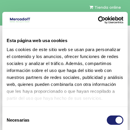
Tienda online
Español
Esta página web usa cookies
Contáctenos
Las cookies de este sitio web se usan para personalizar
el contenido y los anuncios, ofrecer funciones de redes
sociales y analizar el tráfico. Además, compartimos
All products
información sobre el uso que haga del sitio web con
nuestros partners de redes sociales, publicidad y análisis
Refurbished servers
web, quienes pueden combinarla con otra información
que les haya proporcionado o que hayan recopilado a
Storage Configurable
partir del uso que haya hecho de sus servicios.
Networking
Selección
Necesarias
Memoria RAM
de
consentimiento