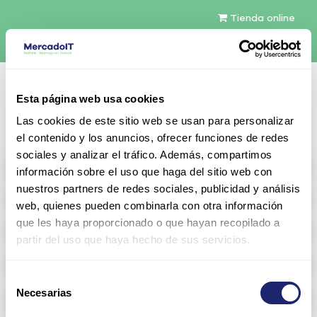
Tienda online
Español
Esta página web usa cookies
Contáctenos
Las cookies de este sitio web se usan para personalizar
el contenido y los anuncios, ofrecer funciones de redes
sociales y analizar el tráfico. Además, compartimos
All products
información sobre el uso que haga del sitio web con
nuestros partners de redes sociales, publicidad y análisis
Refurbished servers
web, quienes pueden combinarla con otra información
que les haya proporcionado o que hayan recopilado a
Storage Configurable
partir del uso que haya hecho de sus servicios.
Networking
Selección
Necesarias
Memoria RAM
de
consentimiento