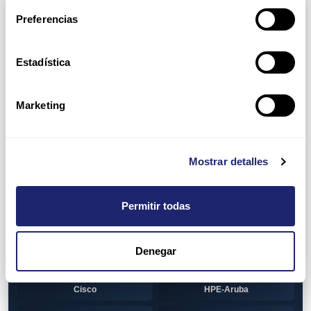
Arpers Transceivers
Preferencias
View all
100 MB SFP
Estadística
Cisco
Huawei
Otras marcas
1 GB GBIC
Marketing
Cisco
1GB SFP
Alcatel-Lucent
Arista
Mostrar detalles
Cisco
Dell
Permitir todas
HPE-Aruba
Huawei
Juniper
Otras marcas
Denegar
1GB SFP BiDi
Alcatel-Lucent
Cisco
HPE-Aruba