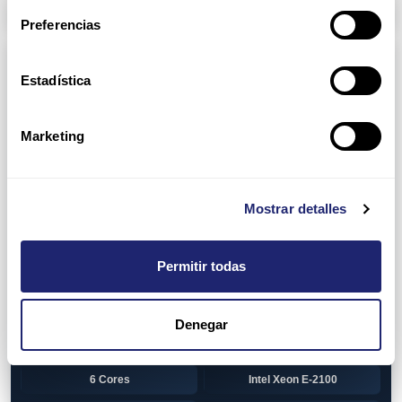
Arpers Transceivers
Preferencias
Componentes
Estadística
View all
CPU (Processors)
AMD EPYC 7002 Series
24 Cores
Marketing
32 Cores
AMD Opteron 6100 Series
12 Cores
AMD Opteron 6200 Series
Mostrar detalles
8 Cores
12 Cores
Permitir todas
16 Cores
AMD Opteron 6300 Series
8 Cores
Intel Xeon Legacy
Denegar
2 Cores
4 Cores
6 Cores
Intel Xeon E-2100