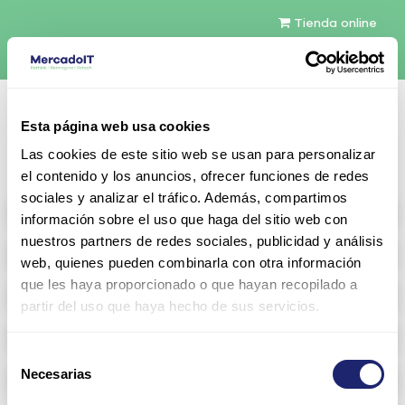
Tienda online
Español
Esta página web usa cookies
Contáctenos
Las cookies de este sitio web se usan para personalizar
el contenido y los anuncios, ofrecer funciones de redes
sociales y analizar el tráfico. Además, compartimos
All products
información sobre el uso que haga del sitio web con
nuestros partners de redes sociales, publicidad y análisis
Refurbished servers
web, quienes pueden combinarla con otra información
que les haya proporcionado o que hayan recopilado a
Storage Configurable
partir del uso que haya hecho de sus servicios.
Networking
Selección
Necesarias
Memoria RAM
de
consentimiento