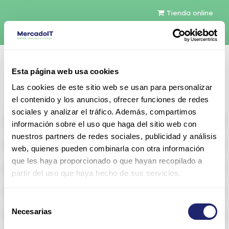
Tienda online
Español
Esta página web usa cookies
Contáctenos
Las cookies de este sitio web se usan para personalizar
el contenido y los anuncios, ofrecer funciones de redes
sociales y analizar el tráfico. Además, compartimos
All products
información sobre el uso que haga del sitio web con
nuestros partners de redes sociales, publicidad y análisis
Refurbished servers
web, quienes pueden combinarla con otra información
que les haya proporcionado o que hayan recopilado a
Storage Configurable
partir del uso que haya hecho de sus servicios.
Networking
Selección
Necesarias
Memoria RAM
de
consentimiento