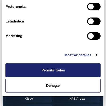
Arpers Transceivers
Preferencias
View all
100 MB SFP
Estadística
Cisco
Huawei
Otras marcas
1 GB GBIC
Marketing
Cisco
1GB SFP
Alcatel-Lucent
Arista
Mostrar detalles
Cisco
Dell
Permitir todas
HPE-Aruba
Huawei
Juniper
Otras marcas
Denegar
1GB SFP BiDi
Alcatel-Lucent
Cisco
HPE-Aruba