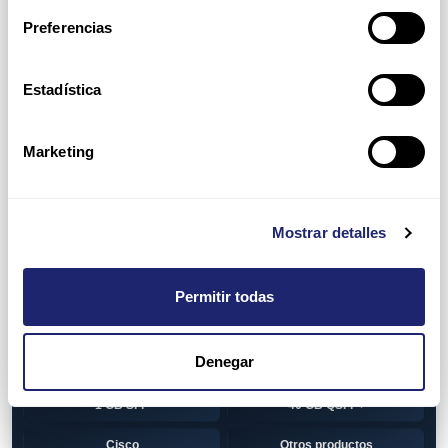
Switch
7010T Series
Preferencias
7048T Series
7050Q series
7050QX Series
7050S Series
Estadística
7050SX Series
7050T Series
Marketing
7050TX Series
7050TX2 Series
7060SX2 Series
7150S Series
Mostrar detalles
7280SE Series
7280SR Series
7280SRA Series
7280TR Series
Permitir todas
7500 Series
7500E Series Line Card
Denegar
7500R Series Line Card
Transceiver
1 GB SFP
40 GB QSFP+
Cisco
Otros productos