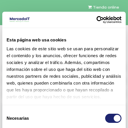
Tienda online
Español
Esta página web usa cookies
Contáctenos
Las cookies de este sitio web se usan para personalizar
el contenido y los anuncios, ofrecer funciones de redes
sociales y analizar el tráfico. Además, compartimos
All products
información sobre el uso que haga del sitio web con
nuestros partners de redes sociales, publicidad y análisis
Refurbished servers
web, quienes pueden combinarla con otra información
que les haya proporcionado o que hayan recopilado a
Storage Configurable
partir del uso que haya hecho de sus servicios.
Networking
Selección
Necesarias
View all
Arista
de
consentimiento