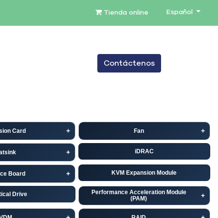
Español
Tienda online
0
Contáctenos
TENIMIENTO
SERVICIOS
BLOG
sion Card
Fan
iDRAC
atsink
KVM Expansion Module
ace Board
Performance Acceleration Module
ical Drive
(PAM)
VDM
RAID