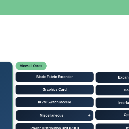
SERVIDORES
NETWORKING
ALMACENAMIENTO
MAN
View all Otros
Blade Fabric Extender
Expan
Graphics Card
He
iKVM Switch Module
Interf
Opt
Miscellaneous
Power Distribution Unit (PDU)
P