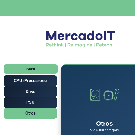
Back
CPU (Processors)
Drive
PSU
Otros
Otros
View full category