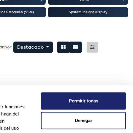
vices Modules (SSM)
System Insight Display
isco
EMC
niper
Destacado
r por:
Permitir todas
er funciones
 haga del
Denegar
den
r del uso