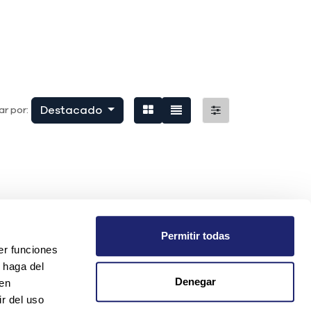
Destacado
r por:
Permitir todas
er funciones
 haga del
Denegar
den
r del uso