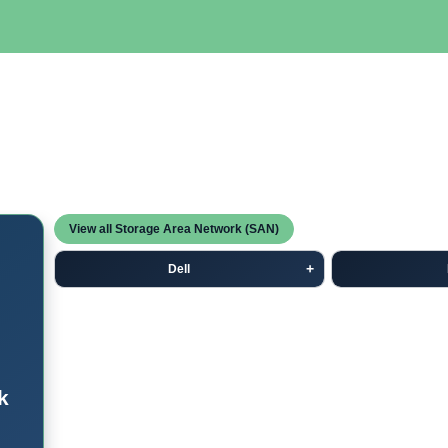
SERVIDORES
NETWORKING
ALMACENAMIENTO
MAN
View all Storage Area Network (SAN)
Dell
k