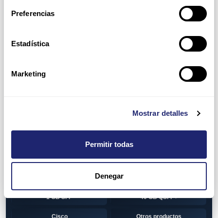
Switch
7010T Series
Preferencias
7048T Series
7050Q series
7050QX Series
7050S Series
Estadística
7050SX Series
7050T Series
Marketing
7050TX Series
7050TX2 Series
7060SX2 Series
7150S Series
Mostrar detalles
7280SE Series
7280SR Series
7280SRA Series
7280TR Series
Permitir todas
7500 Series
7500E Series Line Card
Denegar
7500R Series Line Card
Transceiver
1 GB SFP
40 GB QSFP+
Cisco
Otros productos