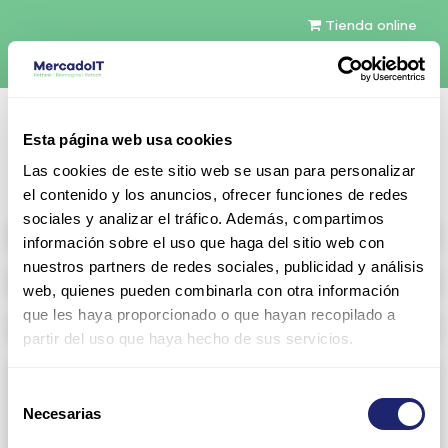
Tienda online
Español
Esta página web usa cookies
Contáctenos
Las cookies de este sitio web se usan para personalizar
el contenido y los anuncios, ofrecer funciones de redes
sociales y analizar el tráfico. Además, compartimos
All products
información sobre el uso que haga del sitio web con
nuestros partners de redes sociales, publicidad y análisis
Refurbished servers
web, quienes pueden combinarla con otra información
que les haya proporcionado o que hayan recopilado a
Storage Configurable
partir del uso que haya hecho de sus servicios.
Networking
Selección
Necesarias
View all
Arista
de
consentimiento