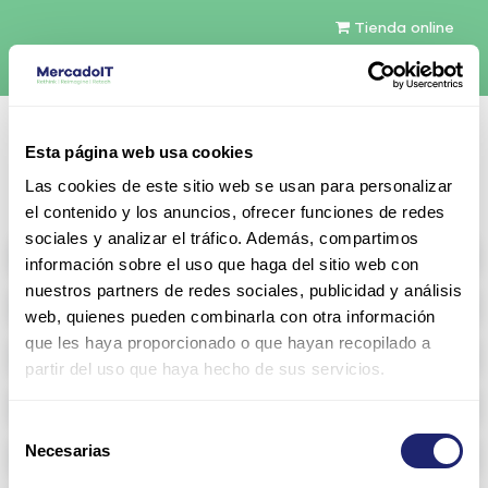
Tienda online
Español
Esta página web usa cookies
Contáctenos
Las cookies de este sitio web se usan para personalizar
el contenido y los anuncios, ofrecer funciones de redes
sociales y analizar el tráfico. Además, compartimos
All products
información sobre el uso que haga del sitio web con
nuestros partners de redes sociales, publicidad y análisis
Refurbished servers
web, quienes pueden combinarla con otra información
que les haya proporcionado o que hayan recopilado a
Storage Configurable
partir del uso que haya hecho de sus servicios.
Networking
Selección
Necesarias
Memoria RAM
de
consentimiento