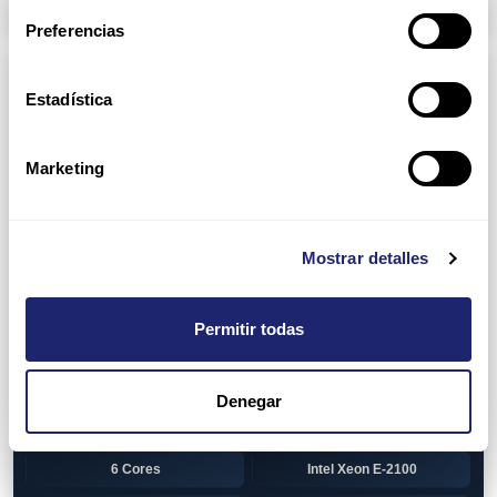
Arpers Transceivers
Preferencias
Componentes
Estadística
View all
CPU (Processors)
AMD EPYC 7002 Series
24 Cores
Marketing
32 Cores
AMD Opteron 6100 Series
12 Cores
AMD Opteron 6200 Series
Mostrar detalles
8 Cores
12 Cores
Permitir todas
16 Cores
AMD Opteron 6300 Series
8 Cores
Intel Xeon Legacy
Denegar
2 Cores
4 Cores
6 Cores
Intel Xeon E-2100