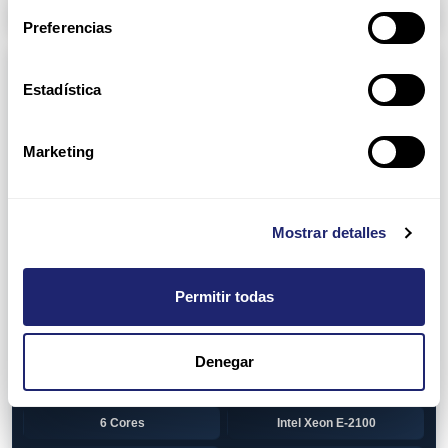
Arpers Transceivers
Preferencias
Componentes
Estadística
View all
CPU (Processors)
AMD EPYC 7002 Series
24 Cores
Marketing
32 Cores
AMD Opteron 6100 Series
12 Cores
AMD Opteron 6200 Series
Mostrar detalles
8 Cores
12 Cores
Permitir todas
16 Cores
AMD Opteron 6300 Series
8 Cores
Intel Xeon Legacy
Denegar
2 Cores
4 Cores
6 Cores
Intel Xeon E-2100