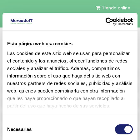
Tienda online
Español
Esta página web usa cookies
Contáctenos
Las cookies de este sitio web se usan para personalizar
el contenido y los anuncios, ofrecer funciones de redes
sociales y analizar el tráfico. Además, compartimos
All products
información sobre el uso que haga del sitio web con
nuestros partners de redes sociales, publicidad y análisis
Refurbished servers
web, quienes pueden combinarla con otra información
que les haya proporcionado o que hayan recopilado a
Storage Configurable
partir del uso que haya hecho de sus servicios.
Networking
Selección
Necesarias
Memoria RAM
de
consentimiento