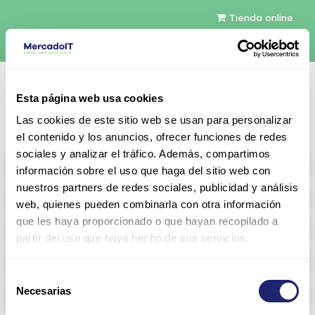
Tienda online
Español
Esta página web usa cookies
Contáctenos
Las cookies de este sitio web se usan para personalizar
el contenido y los anuncios, ofrecer funciones de redes
sociales y analizar el tráfico. Además, compartimos
All products
información sobre el uso que haga del sitio web con
nuestros partners de redes sociales, publicidad y análisis
Refurbished servers
web, quienes pueden combinarla con otra información
que les haya proporcionado o que hayan recopilado a
Storage Configurable
partir del uso que haya hecho de sus servicios.
Networking
Selección
Necesarias
Memoria RAM
de
consentimiento