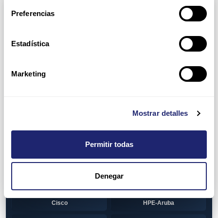
Arpers Transceivers
Preferencias
View all
100 MB SFP
Estadística
Cisco
Huawei
Otras marcas
1 GB GBIC
Marketing
Cisco
1GB SFP
Alcatel-Lucent
Arista
Mostrar detalles
Cisco
Dell
Permitir todas
HPE-Aruba
Huawei
Juniper
Otras marcas
Denegar
1GB SFP BiDi
Alcatel-Lucent
Cisco
HPE-Aruba