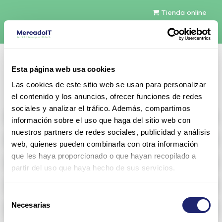
Tienda online
Español
Esta página web usa cookies
Contáctenos
Las cookies de este sitio web se usan para personalizar
el contenido y los anuncios, ofrecer funciones de redes
sociales y analizar el tráfico. Además, compartimos
All products
información sobre el uso que haga del sitio web con
nuestros partners de redes sociales, publicidad y análisis
Refurbished servers
web, quienes pueden combinarla con otra información
que les haya proporcionado o que hayan recopilado a
Storage Configurable
partir del uso que haya hecho de sus servicios.
Networking
Selección
Necesarias
Memoria RAM
de
consentimiento