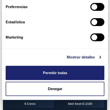
Arpers Transceivers
Preferencias
Componentes
Estadística
View all
CPU (Processors)
AMD EPYC 7002 Series
24 Cores
Marketing
32 Cores
AMD Opteron 6100 Series
12 Cores
AMD Opteron 6200 Series
Mostrar detalles
8 Cores
12 Cores
Permitir todas
16 Cores
AMD Opteron 6300 Series
8 Cores
Intel Xeon Legacy
Denegar
2 Cores
4 Cores
6 Cores
Intel Xeon E-2100