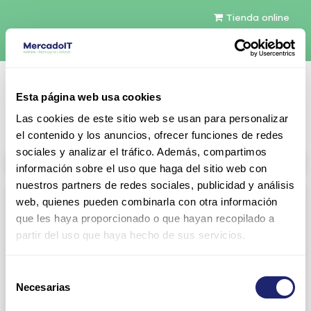
Tienda online
Español
Esta página web usa cookies
Contáctenos
Las cookies de este sitio web se usan para personalizar
el contenido y los anuncios, ofrecer funciones de redes
sociales y analizar el tráfico. Además, compartimos
All products
información sobre el uso que haga del sitio web con
nuestros partners de redes sociales, publicidad y análisis
Refurbished servers
web, quienes pueden combinarla con otra información
que les haya proporcionado o que hayan recopilado a
Servers Configurables
DELL 1U Rack
partir del uso que haya hecho de sus servicios.
Gen13
Gen14
Selección
Gen15
DELL 2U Rack
Necesarias
de
consentimiento
Gen13
Gen14