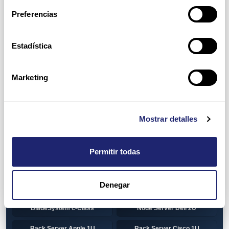
Preferencias
HP 1U Rack
Gen8
Gen9
Gen10
Estadística
Gen10+
HP 2U Rack
Marketing
Gen8
Gen9
Gen10
Gen10+
Mostrar detalles
Torre DELL
Gen13
Pre-Configured Servers
CTO Servers
Permitir todas
Blade Server Cisco
Blade Server Dell
BladeSystem Interconnect
Denegar
Blade Server HP
Components HP
BladeSystem c-Class
Node Server Dell 2U
Rack Server Apple 1U
Rack Server Cisco 1U