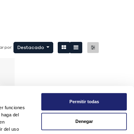
Destacado
r por:
Permitir todas
er funciones
 haga del
Denegar
den
r del uso