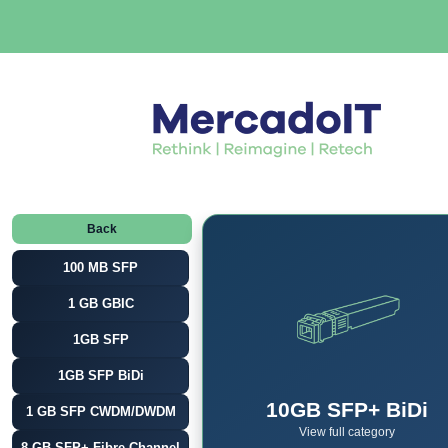
Back
100 MB SFP
1 GB GBIC
1GB SFP
1GB SFP BiDi
10GB SFP+ BiDi
1 GB SFP CWDM/DWDM
View full category
8 GB SFP+ Fibre Channel