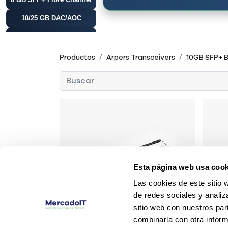
10/25 GB DAC/AOC
10GB SFP+
10GB SFP+ BiDi
Productos
Arpers Transceivers
10GB SFP+ B
10 GB SFP+
CWDM/DWDM
10 GB X2
10 GB XFP
16 GB SFP+ Fibre
Channel
25 GB SFP28
40 GB DAC/AOC
Esta página web usa cook
Las cookies de este sitio 
40GB QSFP+
de redes sociales y analiz
100 GB DAC/AOC
sitio web con nuestros par
combinarla con otra inform
100GB QSFP28