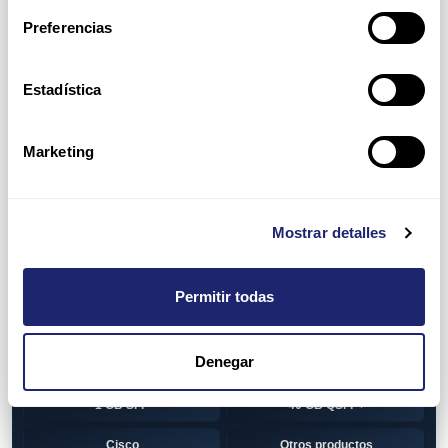
Switch
7010T Series
Preferencias
7048T Series
7050Q series
7050QX Series
7050S Series
Estadística
7050SX Series
7050T Series
Marketing
7050TX Series
7050TX2 Series
7060SX2 Series
7150S Series
Mostrar detalles
7280SE Series
7280SR Series
7280SRA Series
7280TR Series
Permitir todas
7500 Series
7500E Series Line Card
Denegar
7500R Series Line Card
Transceiver
1 GB SFP
40 GB QSFP+
Cisco
Otros productos