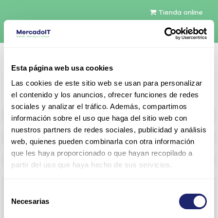
Tienda online
Español
Esta página web usa cookies
Contáctenos
Las cookies de este sitio web se usan para personalizar
el contenido y los anuncios, ofrecer funciones de redes
sociales y analizar el tráfico. Además, compartimos
All products
información sobre el uso que haga del sitio web con
nuestros partners de redes sociales, publicidad y análisis
Refurbished servers
web, quienes pueden combinarla con otra información
que les haya proporcionado o que hayan recopilado a
Storage Configurable
partir del uso que haya hecho de sus servicios.
Networking
Selección
Necesarias
View all
Arista
de
consentimiento