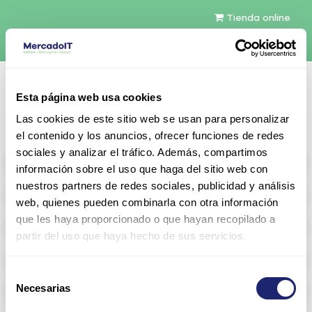
Tienda online
Español
Esta página web usa cookies
Contáctenos
Las cookies de este sitio web se usan para personalizar
el contenido y los anuncios, ofrecer funciones de redes
sociales y analizar el tráfico. Además, compartimos
All products
información sobre el uso que haga del sitio web con
nuestros partners de redes sociales, publicidad y análisis
Refurbished servers
web, quienes pueden combinarla con otra información
que les haya proporcionado o que hayan recopilado a
Storage Configurable
partir del uso que haya hecho de sus servicios.
Networking
Selección
Necesarias
Memoria RAM
de
consentimiento