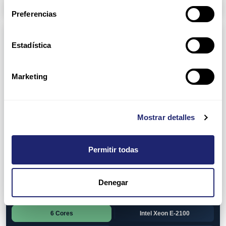
Arpers Transceivers
Preferencias
Componentes
Estadística
View all
CPU (Processors)
AMD EPYC 7002 Series
24 Cores
Marketing
32 Cores
AMD Opteron 6100 Series
12 Cores
AMD Opteron 6200 Series
Mostrar detalles
8 Cores
12 Cores
Permitir todas
16 Cores
AMD Opteron 6300 Series
8 Cores
Intel Xeon Legacy
Denegar
2 Cores
4 Cores
6 Cores
Intel Xeon E-2100