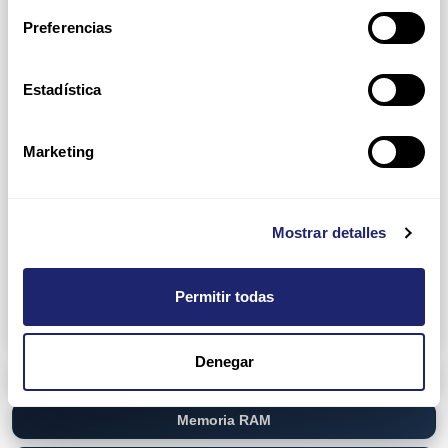
Preferencias
D3000 Enclosures
D2000 Enclosures
Network Attach Storage (NAS)
NetApp
Estadística
Disk Shelf
Filer Head
Marketing
QNAP
TVS-EC880
Storage Area Network (SAN)
Dell
Mostrar detalles
EqualLogic PS6100 Series
PowerVault ME4 Series
HP
MSA 1050 Storage
Permitir todas
MSA 2040 Storage
Denegar
Networking
Memoria RAM