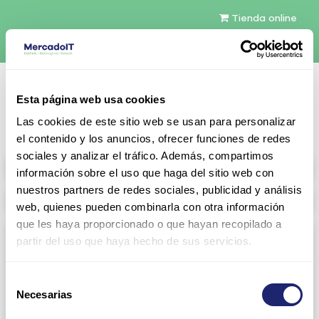
Tienda online
Español
Esta página web usa cookies
Contáctenos
Las cookies de este sitio web se usan para personalizar
el contenido y los anuncios, ofrecer funciones de redes
sociales y analizar el tráfico. Además, compartimos
All products
información sobre el uso que haga del sitio web con
nuestros partners de redes sociales, publicidad y análisis
Refurbished servers
web, quienes pueden combinarla con otra información
que les haya proporcionado o que hayan recopilado a
Storage Configurable
partir del uso que haya hecho de sus servicios.
View all
Direct Attach Storage (DAS)
Selección
Dell
PowerVault MD Family
Necesarias
de
consentimiento
PowerVault ME4 Series
HP