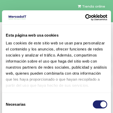
Tienda online
Español
Esta página web usa cookies
Contáctenos
Las cookies de este sitio web se usan para personalizar
el contenido y los anuncios, ofrecer funciones de redes
sociales y analizar el tráfico. Además, compartimos
All products
información sobre el uso que haga del sitio web con
nuestros partners de redes sociales, publicidad y análisis
Refurbished servers
web, quienes pueden combinarla con otra información
que les haya proporcionado o que hayan recopilado a
Storage Configurable
partir del uso que haya hecho de sus servicios.
Networking
Selección
Necesarias
View all
Arista
de
consentimiento