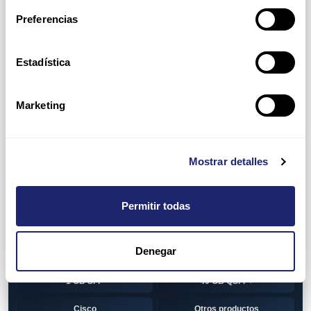
Switch
7010T Series
Preferencias
7048T Series
7050Q series
7050QX Series
7050S Series
Estadística
7050SX Series
7050T Series
Marketing
7050TX Series
7050TX2 Series
7060SX2 Series
7150S Series
Mostrar detalles
7280SE Series
7280SR Series
7280SRA Series
7280TR Series
Permitir todas
7500 Series
7500E Series Line Card
Denegar
7500R Series Line Card
Transceiver
1 GB SFP
40 GB QSFP+
Cisco
Otros productos