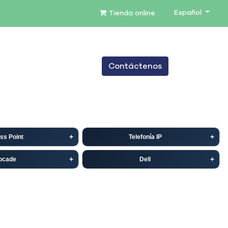
Español
Tienda online
0
Contáctenos
TENIMIENTO
SERVICIOS
BLOG
ss Point
Telefonía IP
ocade
Dell