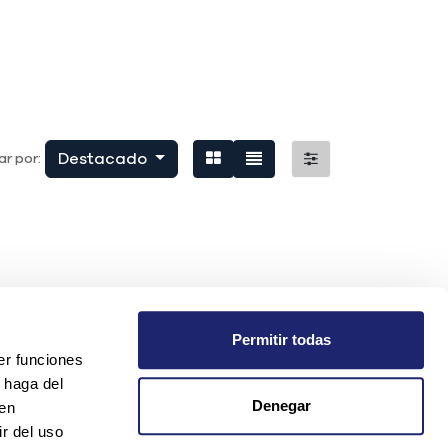
Destacado
r por:
Permitir todas
er funciones
 haga del
Denegar
den
r del uso