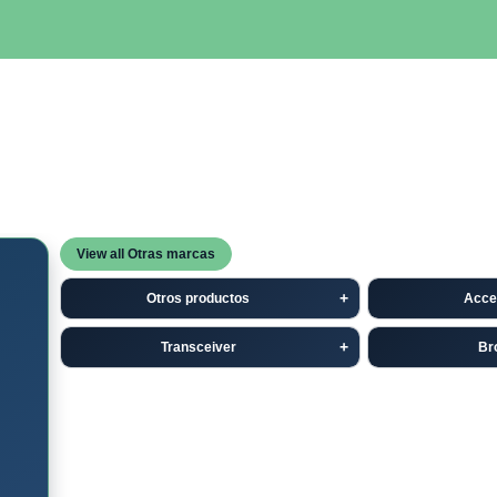
SERVIDORES
NETWORKING
ALMACENAMIENTO
MAN
View all Otras marcas
Otros productos
Acce
Transceiver
Br