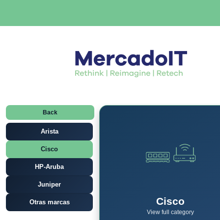
Back
Arista
Cisco
HP-Aruba
Juniper
Cisco
Otras marcas
View full category