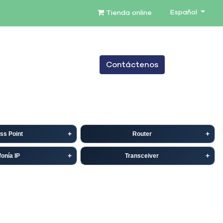
Español
Tienda online
0
Contáctenos
TENIMIENTO
SERVICIOS
BLOG
ss Point
Router
fonía IP
Transceiver