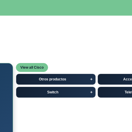
SERVIDORES
NETWORKING
ALMACENAMIENTO
MAN
View all Cisco
Otros productos
Acce
Switch
Tele