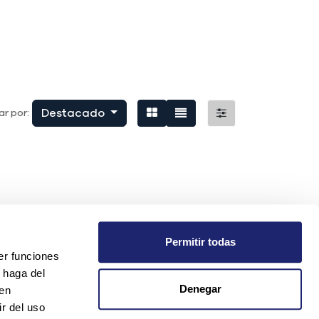
Destacado
r por:
Permitir todas
er funciones
 haga del
Denegar
den
r del uso