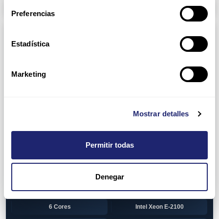
Arpers Transceivers
Preferencias
Componentes
Estadística
View all
CPU (Processors)
AMD EPYC 7002 Series
24 Cores
Marketing
32 Cores
AMD Opteron 6100 Series
12 Cores
AMD Opteron 6200 Series
Mostrar detalles
8 Cores
12 Cores
Permitir todas
16 Cores
AMD Opteron 6300 Series
8 Cores
Intel Xeon Legacy
Denegar
2 Cores
4 Cores
6 Cores
Intel Xeon E-2100