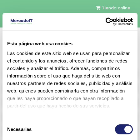
Tienda online
Español
Esta página web usa cookies
Contáctenos
Las cookies de este sitio web se usan para personalizar
el contenido y los anuncios, ofrecer funciones de redes
sociales y analizar el tráfico. Además, compartimos
All products
información sobre el uso que haga del sitio web con
nuestros partners de redes sociales, publicidad y análisis
Refurbished servers
web, quienes pueden combinarla con otra información
que les haya proporcionado o que hayan recopilado a
Storage Configurable
partir del uso que haya hecho de sus servicios.
Networking
Selección
Necesarias
Memoria RAM
de
consentimiento