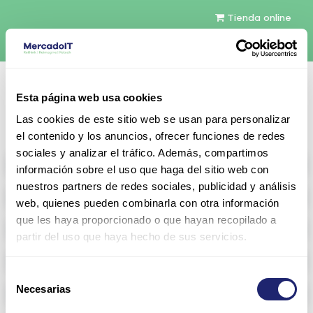
Tienda online
Español
Esta página web usa cookies
Contáctenos
Las cookies de este sitio web se usan para personalizar
el contenido y los anuncios, ofrecer funciones de redes
sociales y analizar el tráfico. Además, compartimos
All products
información sobre el uso que haga del sitio web con
nuestros partners de redes sociales, publicidad y análisis
Refurbished servers
web, quienes pueden combinarla con otra información
que les haya proporcionado o que hayan recopilado a
Storage Configurable
partir del uso que haya hecho de sus servicios.
Networking
Selección
Necesarias
Memoria RAM
de
consentimiento