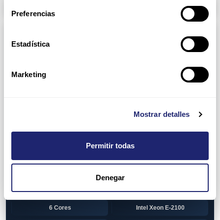
Arpers Transceivers
Preferencias
Componentes
Estadística
View all
CPU (Processors)
AMD EPYC 7002 Series
24 Cores
Marketing
32 Cores
AMD Opteron 6100 Series
12 Cores
AMD Opteron 6200 Series
Mostrar detalles
8 Cores
12 Cores
Permitir todas
16 Cores
AMD Opteron 6300 Series
8 Cores
Intel Xeon Legacy
Denegar
2 Cores
4 Cores
6 Cores
Intel Xeon E-2100